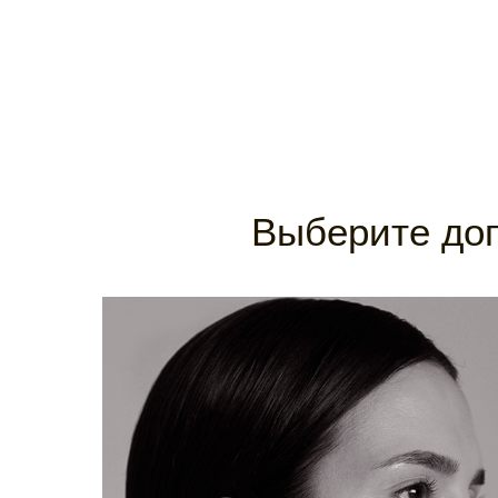
Выберите доп
МАСКА
Добавьте к основной услуге маску:
Кислородная маска
Маска с Бета-глюканом
Маска с активированным углем