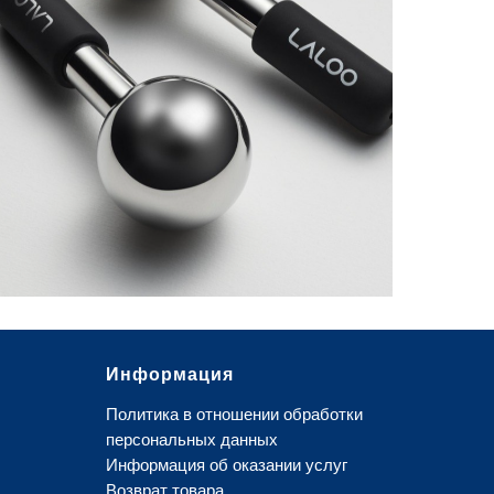
ГУАША
РОЛЛЕР
NEO4 FACEBALL
LALOO КРИОСФЕРЫ
ПОДРОБНЕЕ
Информация
Политика в отношении обработки
персональных данных
И
нформация об оказании услуг
В
озврат товара