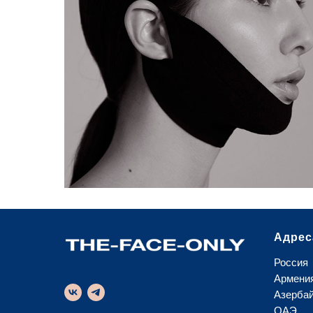
Маска с липолитическим действием
Лифтинговая маска по типу кожи
Маска для рук
Маска Detox
Кислородная маска
ПОДРОБНЕЕ
Адрес
Россия
Армени
Азерба
ОАЭ