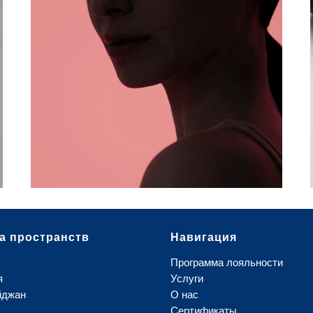
лучше идут, и настроение стремится в
космос? Все дело в свете!
ПОДРОБНЕЕ
а пространств
Навигация
Программа лояльности
я
Услуги
йджан
О нас
Сертификаты