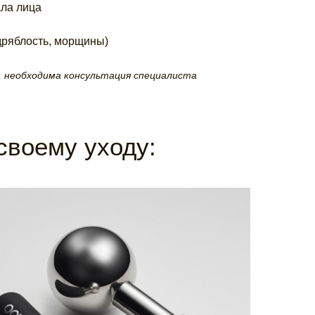
ала лица
дряблость, морщины)
 необходима консультация специалиста
своему уходу:
ГАДЖЕТ
Выберите подходящий Вам гаджет с
косметологом
PURE LIFT