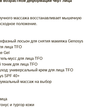
в возрастной деформации черт лица
ручного массажа восстанавливает мышечную
исходное положение.
ухфазный лосьон для снятия макияжа Genosys
для лица TFO
e Gel
гель-мусс для лица TFO
 тоник для лица TFO
ход: универсальный крем для лица TFO
ys SPF 40+
 буккальный массаж на выбор
лица
онус и тургор кожи