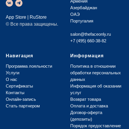
Армения
Азербайджан
ОАЭ
App Store
|
RuStore
Португалия
© Все права защищены.
salon@thefaceonly.ru
+7 (495) 660-38-82
Навигация
Информация
Программа лояльности
Политика в отношении
Услуги
обработки персональных
О нас
данных
Сертификаты
И
нформация об оказании
Контакты
услуг
Онлайн-запись
В
озврат товара
Стать партнером
О
плата и доставка
Д
оговор-оферта
(депозиты)
Порядок предоставление