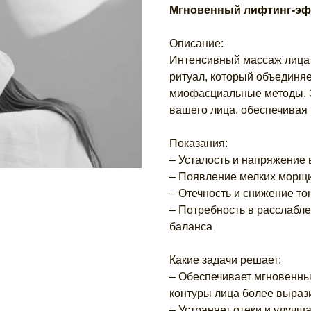
Мгновенный лифтинг-эфф
Описание:
Интенсивный массаж лица с
ритуал, который объединя
миофасциальные методы. 
вашего лица, обеспечивая
Показания:
– Усталость и напряжение 
– Появление мелких морщи
– Отечность и снижение т
– Потребность в расслабле
баланса
Какие задачи решает:
– Обеспечивает мгновенны
контуры лица более выраз
– Устраняет отеки и улуч