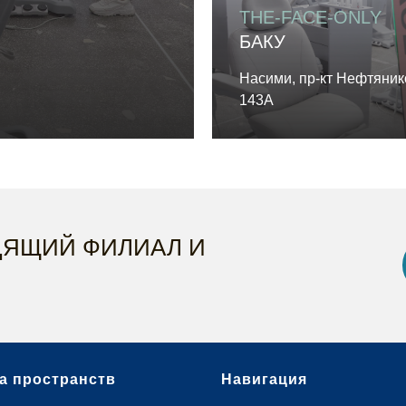
THE-FACE-ONLY
БАКУ
Насими, пр-кт Нефтяник
143А
ДЯЩИЙ ФИЛИАЛ И
а пространств
Навигация