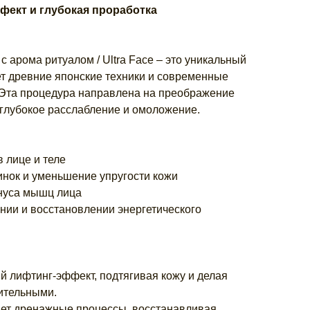
ект и глубокая проработка
 арома ритуалом / Ultra Face – это уникальный
ет древние японские техники и современные
Эта процедура направлена на преображение
 глубокое расслабление и омоложение.
в лице и теле
нок и уменьшение упругости кожи
онуса мышц лица
нии и восстановлении энергетического
й лифтинг-эффект, подтягивая кожу и делая
ительными.
шает дренажные процессы, восстанавливая