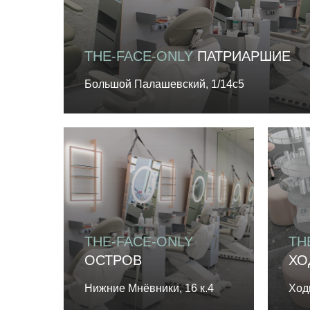
THE-FACE-ONLY
ПАТРИАРШИЕ
Большой Палашевский, 1/14с5
THE-FACE-ONLY
TH
ОСТРОВ
ХО
Нижние Мнёвники, 16 к.4
Ход