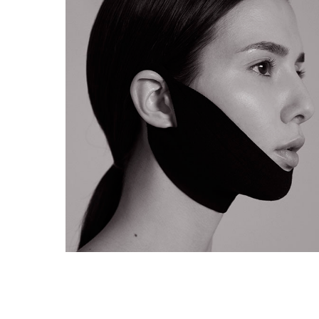
Добавьте к основной услуге маску:
Кислородная маска
Маска с Бета-глюканом
Маска с активированным углем
Маска с липолитическим действием
Лифтинговая маска по типу кожи
Маска для рук
Маска Detox
Кислородная маска
ПОДРОБНЕЕ