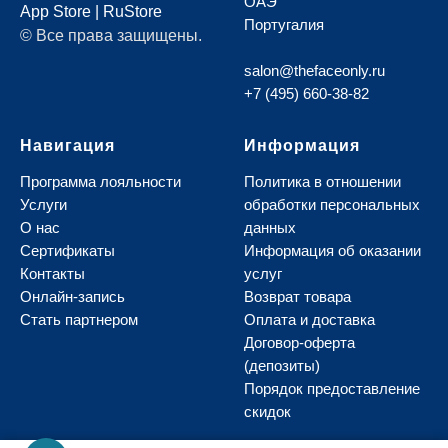
ОАЭ
App Store
|
RuStore
Португалия
© Все права защищены.
salon@thefaceonly.ru
+7 (495) 660-38-82
Навигация
Информация
Программа лояльности
Политика в отношении
Услуги
обработки персональных
О нас
данных
Сертификаты
И
нформация об оказании
Контакты
услуг
Онлайн-запись
В
озврат товара
Стать партнером
О
плата и доставка
Д
оговор-оферта
(депозиты)
Порядок предоставление
скидок